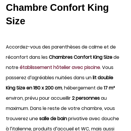
Chambre Confort King
réserver une chambre
location de la salle
Size
Arrivée
Accordez-vous des parenthèses de calme et de
6
réconfort dans les
Chambres Confort King Size
de
notre
établissement hôtelier avec piscine
. Vous
Août 2026
passerez d’agréables nuitées dans un
lit double
King Size en 180 x 200 cm
, hébergement de
17 m²
Départ
environ, prévu pour accueillir
2 personnes
au
7
maximum. Dans le reste de votre chambre, vous
Août 2026
trouverez une
salle de bain
privative avec douche
à l’italienne, produits d’accueil et WC, mais aussi