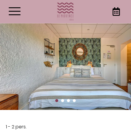
Meilleur tarif garanti sur
notre site internet !
Réservez votre séjour à Gémenos,
directement sur le site internet de l’Hôtel Le
Provence pour obtenir les meilleurs prix. Optez
pour des escales reposantes dans cet
établissement hôtelier à Gémenos !
1 - 2 pers.