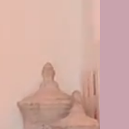
location de la salle
Départ
9