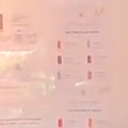
réserver une chambre
Arrivée
8