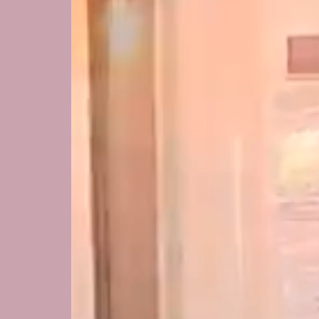
Meilleur tarif
garanti sur
notre site
internet !