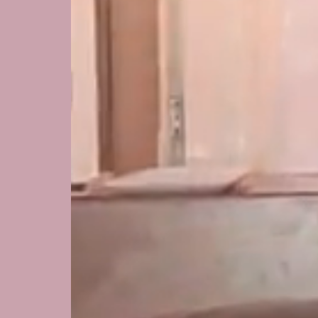
Réservez votre séjour à
Gémenos, directement sur le
site internet de l’Hôtel Le
Provence pour obtenir les
meilleurs prix. Optez pour des
escales reposantes dans cet
établissement hôtelier à
Gémenos !